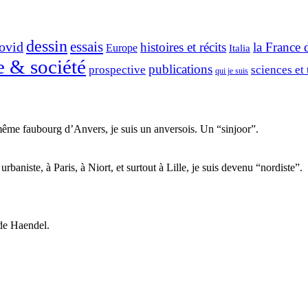
dessin
ovid
essais
histoires et récits
la France 
Europe
Italia
e & société
publications
prospective
sciences et
qui je suis
ême faubourg d’Anvers, je suis un anversois. Un “sinjoor”.
aniste, à Paris, à Niort, et surtout à Lille, je suis devenu “nordiste”.
de Haendel.