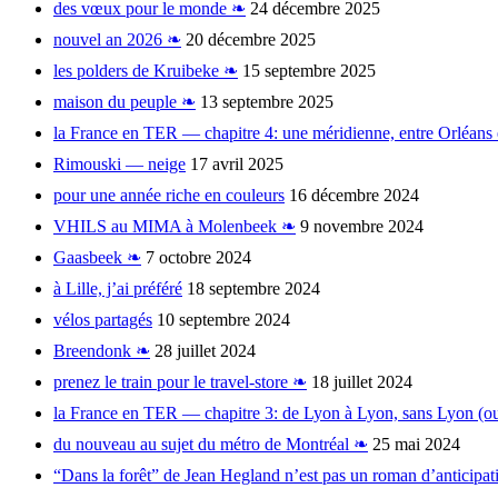
des vœux pour le monde ❧
24 décembre 2025
nouvel an 2026 ❧
20 décembre 2025
les polders de Kruibeke ❧
15 septembre 2025
maison du peuple ❧
13 septembre 2025
la France en TER — chapitre 4: une méridienne, entre Orléans
Rimouski — neige
17 avril 2025
pour une année riche en couleurs
16 décembre 2024
VHILS au MIMA à Molenbeek ❧
9 novembre 2024
Gaasbeek ❧
7 octobre 2024
à Lille, j’ai préféré
18 septembre 2024
vélos partagés
10 septembre 2024
Breendonk ❧
28 juillet 2024
prenez le train pour le travel-store ❧
18 juillet 2024
la France en TER — chapitre 3: de Lyon à Lyon, sans Lyon (o
du nouveau au sujet du métro de Montréal ❧
25 mai 2024
“Dans la forêt” de Jean Hegland n’est pas un roman d’anticipat