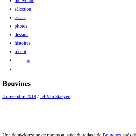
bienvenue
sélection
essais
photos
dessins
histoires
récent
nl
Bouvines
4 novembre 2018
/
Jef Van Staeyen
Une demi-douzaine de photos au sujet du village de
Bouvines
, près 