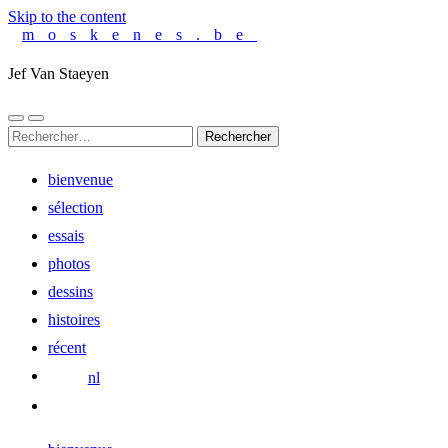
Skip to the content
moskenes.be
Jef Van Staeyen
Toggle
Toggle
Rechercher :
mobile
search
menu
field
bienvenue
sélection
essais
photos
dessins
histoires
récent
nl