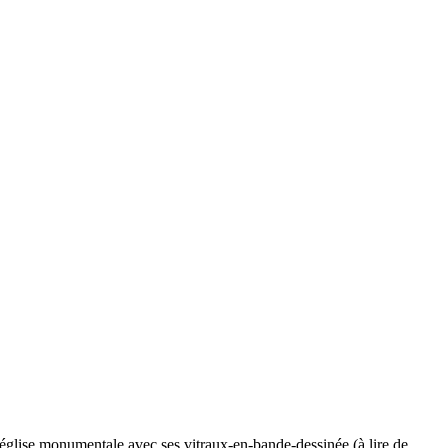
 église monumentale avec ses vitraux-en-bande-dessinée (à lire de