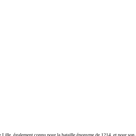
de Lille, également connu pour la bataille éponyme de 1214, et pour son