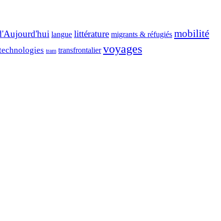
mobilité
d'Aujourd'hui
littérature
migrants & réfugiés
langue
voyages
 technologies
transfrontalier
tram