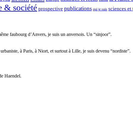
e & société
publications
prospective
sciences et
qui je suis
ême faubourg d’Anvers, je suis un anversois. Un “sinjoor”.
aniste, à Paris, à Niort, et surtout à Lille, je suis devenu “nordiste”.
de Haendel.