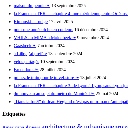
maison du peuple ❧
13 septembre 2025
la France en TER — chapitre 4: une méridienne, entre Orléans
Rimouski — neige
17 avril 2025
pour une année riche en couleurs
16 décembre 2024
VHILS au MIMA à Molenbeek ❧
9 novembre 2024
Gaasbeek ❧
7 octobre 2024
à Lille, j’ai préféré
18 septembre 2024
vélos partagés
10 septembre 2024
Breendonk ❧
28 juillet 2024
prenez le train pour le travel-store ❧
18 juillet 2024
la France en TER — chapitre 3: de Lyon à Lyon, sans Lyon (o
du nouveau au sujet du métro de Montréal ❧
25 mai 2024
“Dans la forêt” de Jean Hegland n’est pas un roman d’anticipat
Étiquettes
architecture & urbanisme
arts
c
Anvers
Americana