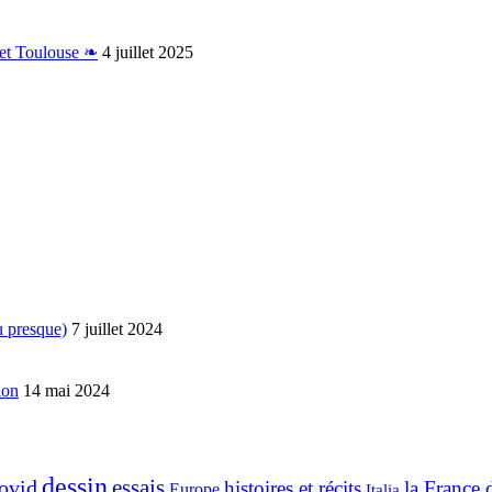
 et Toulouse ❧
4 juillet 2025
u presque)
7 juillet 2024
ion
14 mai 2024
dessin
ovid
essais
histoires et récits
la France 
Europe
Italia