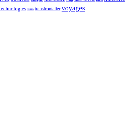
voyages
 technologies
transfrontalier
tram