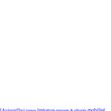
mobilité
d'Aujourd'hui
littérature
migrants & réfugiés
langue