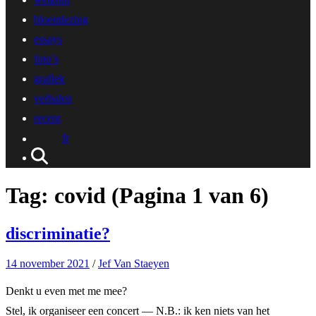
bloemlezing
essays
foto’s
grafiek
verhalen
recent
fr
Tag:
covid
(Pagina 1 van 6)
discriminatie?
14 november 2021
/
Jef Van Staeyen
Denkt u even met me mee?
Stel, ik organiseer een concert — N.B.: ik ken niets van het