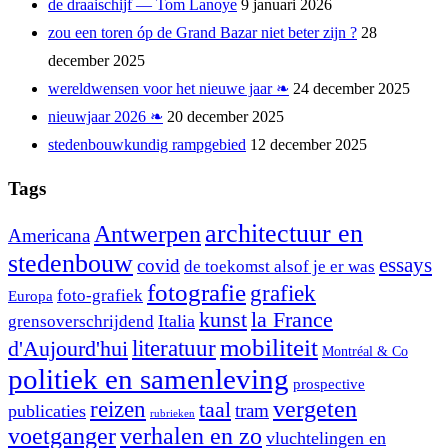
de draaischijf — Tom Lanoye
9 januari 2026
zou een toren óp de Grand Bazar niet beter zijn ?
28
december 2025
wereldwensen voor het nieuwe jaar ❧
24 december 2025
nieuwjaar 2026 ❧
20 december 2025
stedenbouwkundig rampgebied
12 december 2025
Tags
architectuur en
Antwerpen
Americana
stedenbouw
essays
covid
de toekomst alsof je er was
fotografie
grafiek
foto-grafiek
Europa
kunst
la France
Italia
grensoverschrijdend
mobiliteit
literatuur
d'Aujourd'hui
Montréal & Co
politiek en samenleving
prospective
reizen
vergeten
taal
tram
publicaties
rubrieken
voetganger
verhalen en zo
vluchtelingen en