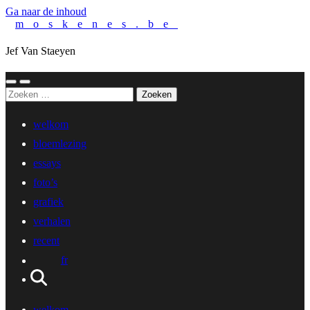
Ga naar de inhoud
moskenes.be
Jef Van Staeyen
Toggle
Toggle
Zoeken
mobiel
zoekveld
naar:
menu
welkom
bloemlezing
essays
foto’s
grafiek
verhalen
recent
fr
welkom