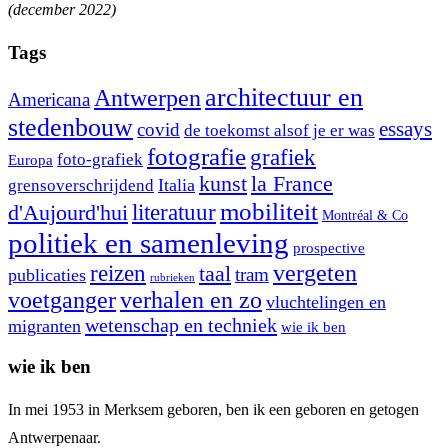
(december 2022)
Tags
architectuur en
Antwerpen
Americana
stedenbouw
essays
covid
de toekomst alsof je er was
fotografie
grafiek
foto-grafiek
Europa
kunst
la France
Italia
grensoverschrijdend
mobiliteit
literatuur
d'Aujourd'hui
Montréal & Co
politiek en samenleving
prospective
reizen
vergeten
taal
tram
publicaties
rubrieken
voetganger
verhalen en zo
vluchtelingen en
wetenschap en techniek
migranten
wie ik ben
wie ik ben
In mei 1953 in Merksem geboren, ben ik een geboren en getogen
Antwerpenaar.