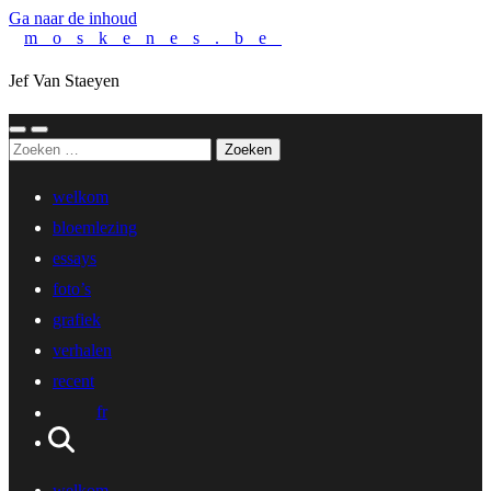
Ga naar de inhoud
moskenes.be
Jef Van Staeyen
Toggle
Toggle
Zoeken
mobiel
zoekveld
naar:
menu
welkom
bloemlezing
essays
foto’s
grafiek
verhalen
recent
fr
welkom