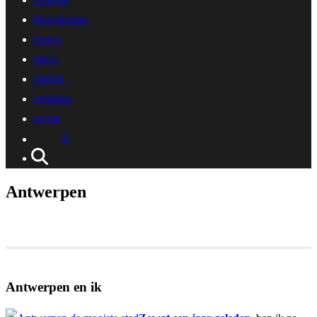
bloemlezing
essays
foto’s
grafiek
verhalen
recent
fr
Antwerpen
Antwerpen en ik