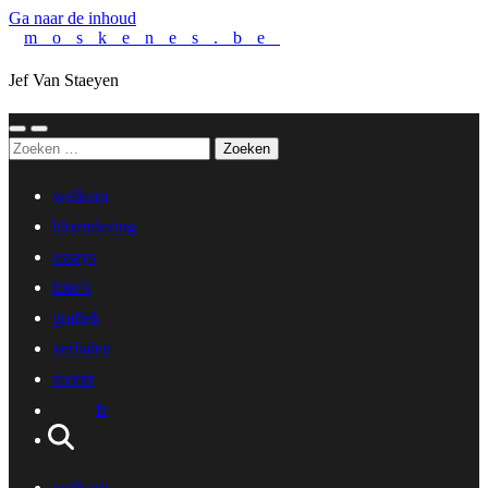
Ga naar de inhoud
moskenes.be
Jef Van Staeyen
Toggle
Toggle
Zoeken
mobiel
zoekveld
naar:
menu
welkom
bloemlezing
essays
foto’s
grafiek
verhalen
recent
fr
welkom