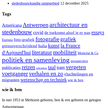
stedenbouwkundig rampgebied
12 december 2025
Tags
architectuur en
Antwerpen
Americana
stedenbouw
essays
covid
de toekomst alsof je er was
fotografie
grafiek
foto-grafiek
Europa
kunst
la France
Italia
grensoverschrijdend
mobiliteit
literatuur
d'Aujourd'hui
Montréal & Co
politiek en samenleving
prospective
reizen
vergeten
taal
tram
publicaties
rubrieken
voetganger
verhalen en zo
vluchtelingen en
wetenschap en techniek
migranten
wie ik ben
wie ik ben
In mei 1953 in Merksem geboren, ben ik een geboren en getogen
Antwerpenaar.