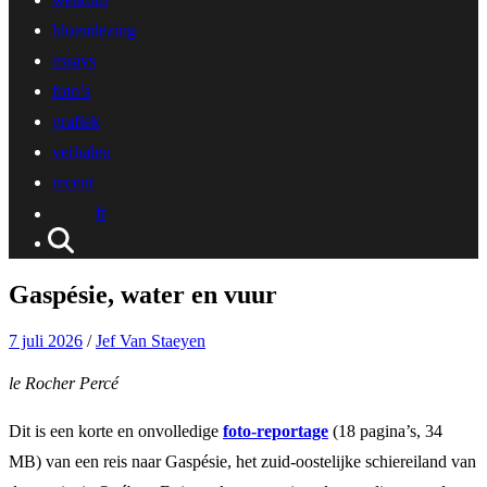
bloemlezing
essays
foto’s
grafiek
verhalen
recent
fr
Gaspésie, water en vuur
7 juli 2026
/
Jef Van Staeyen
le Rocher Percé
Dit is een korte en onvolledige
foto-reportage
(18 pagina’s, 34
MB) van een reis naar Gaspésie, het zuid-oostelijke schiereiland van