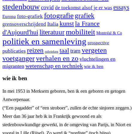
stedenbouw
essays
covid
de toekomst alsof je er was
fotografie
grafiek
foto-grafiek
Europa
kunst
la France
Italia
grensoverschrijdend
mobiliteit
literatuur
d'Aujourd'hui
Montréal & Co
politiek en samenleving
prospective
reizen
vergeten
taal
tram
publicaties
rubrieken
voetganger
verhalen en zo
vluchtelingen en
wetenschap en techniek
migranten
wie ik ben
wie ik ben
In mei 1953 in Merksem geboren, ben ik een geboren en getogen
Antwerpenaar.
(“Een pagadder” of “een stroboer”, zullen de echte sinjoren zeggen.)
Meer dan 36 jaar heb ik in Frankrijk gewoond en als
stedenbouwkundige gewerkt, in de omgeving van Parijs, in Niort en
vooral in Lille (Rijsel). Zo werd ik “nordiste” (toch bijna).