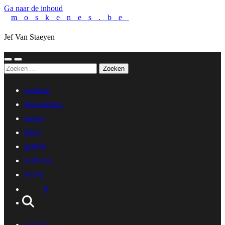
Ga naar de inhoud
moskenes.be
Jef Van Staeyen
Toggle
Toggle
Zoeken
mobiel
zoekveld
naar:
menu
welkom
bloemlezing
essays
foto’s
grafiek
verhalen
recent
fr
welkom