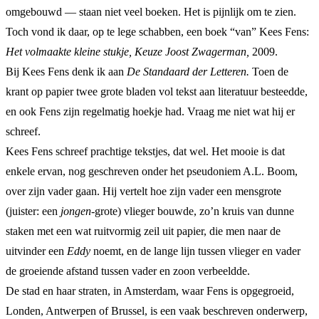
omgebouwd — staan niet veel boeken. Het is pijnlijk om te zien.
Toch vond ik daar, op te lege schabben, een boek “van” Kees Fens:
Het volmaakte kleine stukje, Keuze Joost Zwagerman,
2009.
Bij Kees Fens denk ik aan
De Standaard der Letteren.
Toen de
krant op papier twee grote bladen vol tekst aan literatuur besteedde,
en ook Fens zijn regelmatig hoekje had. Vraag me niet wat hij er
schreef.
Kees Fens schreef prachtige tekstjes, dat wel. Het mooie is dat
enkele ervan, nog geschreven onder het pseudoniem A.L. Boom,
over zijn vader gaan. Hij vertelt hoe zijn vader een mensgrote
(juister: een
jongen
-grote) vlieger bouwde, zo’n kruis van dunne
staken met een wat ruitvormig zeil uit papier, die men naar de
uitvinder een
Eddy
noemt, en de lange lijn tussen vlieger en vader
de groeiende afstand tussen vader en zoon verbeeldde.
De stad en haar straten, in Amsterdam, waar Fens is opgegroeid,
Londen, Antwerpen of Brussel, is een vaak beschreven onderwerp,