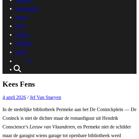
bloemlezing
essays
foto’s
grafiek
verhalen
recent
fr
Kees Fens
4 april 2026
/
Jef Van Staeyen
In de stedelijke bibliotheek Permeke aan het De Coninckplein — De
Coninck is niet de dichter maar de romanfiguur uit Hendrik
Conscience’s
Leeuw van Vlaanderen
, en Permeke niet de schilder
maar de garagist wiens garage tot openbare bibliotheek werd