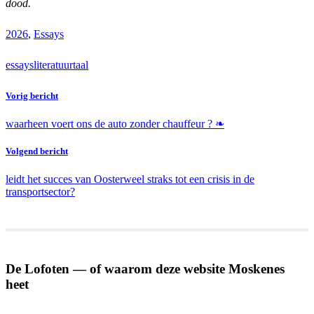
dood.
2026
,
Essays
essays
literatuur
taal
Vorig bericht
waarheen voert ons de auto zonder chauffeur ? ❧
Volgend bericht
leidt het succes van Oosterweel straks tot een crisis in de
transportsector?
De Lofoten — of waarom deze website Moskenes
heet